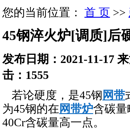
您的当前位置：
首 页
>>
45钢淬火炉[调质]后
发布日期：
2021-11-17
来
击：
1555
若论硬度，是45钢
网带
为45钢的在
网带炉
含碳量
40Cr含碳量高一点。