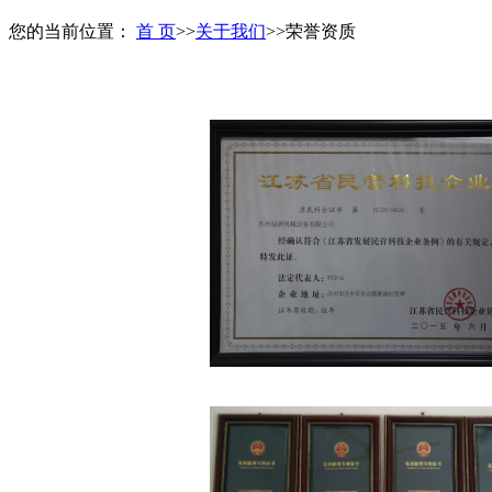
您的当前位置：
首 页
>>
关于我们
>>
荣誉资质