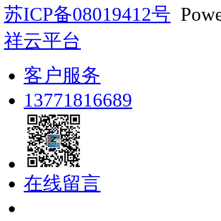
苏ICP备08019412号
Powe
祥云平台
客户服务
13771816689
在线留言