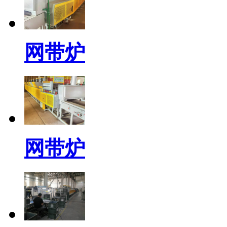
网带炉
网带炉