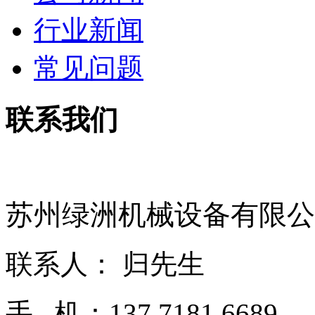
行业新闻
常见问题
联系我们
苏州绿洲机械设备有限公
联系人： 归先生
手 机：137 7181 6689