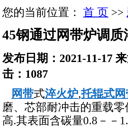
您的当前位置：
首 页
>>
45钢通过网带炉调
发布日期：
2021-11-17
来
击：
1087
网带
式
淬火炉
,
托辊式网
磨、芯部耐冲击的重载零
高.其表面含碳量0.8－－1.