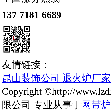
137 7181 6689
友情链接：
昆山装饰公司
退火炉厂家
Copyright ©http://ww
限公司 专业从事于
网带炉