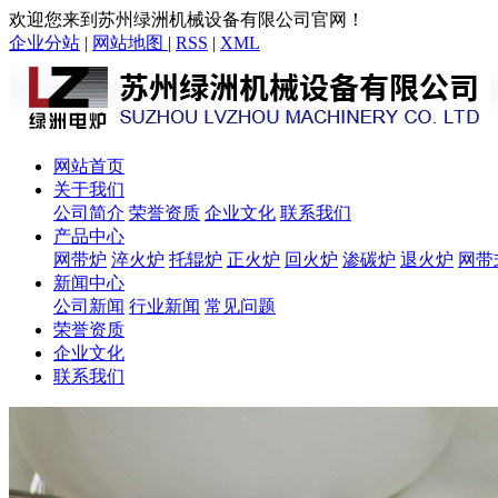
欢迎您来到苏州绿洲机械设备有限公司官网！
企业分站
|
网站地图
|
RSS
|
XML
网站首页
关于我们
公司简介
荣誉资质
企业文化
联系我们
产品中心
网带炉
淬火炉
托辊炉
正火炉
回火炉
渗碳炉
退火炉
网带
新闻中心
公司新闻
行业新闻
常见问题
荣誉资质
企业文化
联系我们