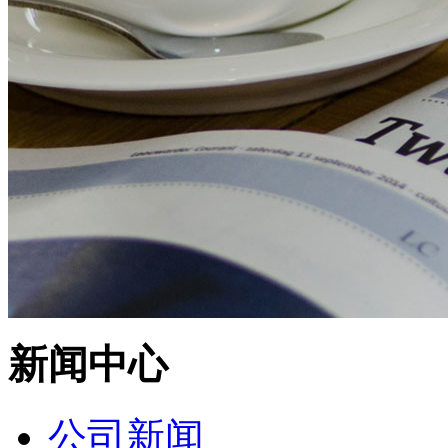
新闻中心
公司新闻