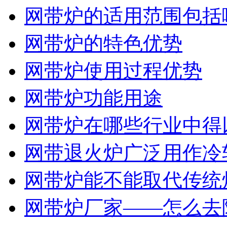
网带炉的适用范围包括
网带炉的特色优势
网带炉使用过程优势
网带炉功能用途
网带炉在哪些行业中得
网带退火炉广泛用作冷
网带炉能不能取代传统
网带炉厂家——怎么去