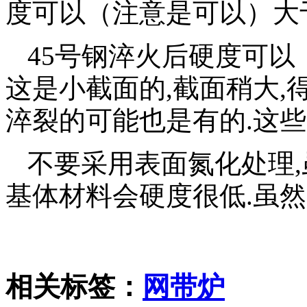
度可以（注意是可以）大于H
45号钢淬火后硬度可以（
这是小截面的,截面稍大,
淬裂的可能也是有的.这些
不要采用表面氮化处理,
基体材料会硬度很低.虽然
相关标签：
网带炉