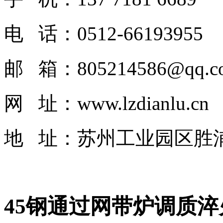
电 话：0512-66193955
邮 箱：805214586@qq.c
网 址：www.lzdianlu.cn
地 址：
苏州工业园区胜
45钢通过网带炉调质