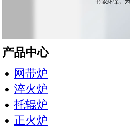
产品中心
网带炉
淬火炉
托辊炉
正火炉