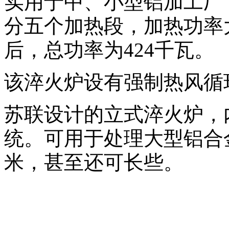
实用于中、小型铝加工厂，
分五个加热段，加热功率
后，总功率为424千瓦。
该淬火炉设有强制热风循
苏联设计的立式淬火炉，
统。可用于处理大型铝合
米，甚至还可长些。