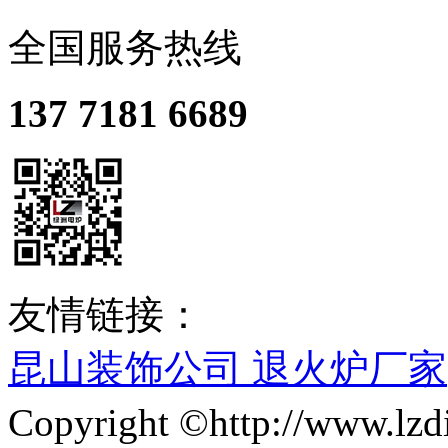
全国服务热线
137 7181 6689
友情链接：
昆山装饰公司
退火炉厂家
Copyright ©http://ww