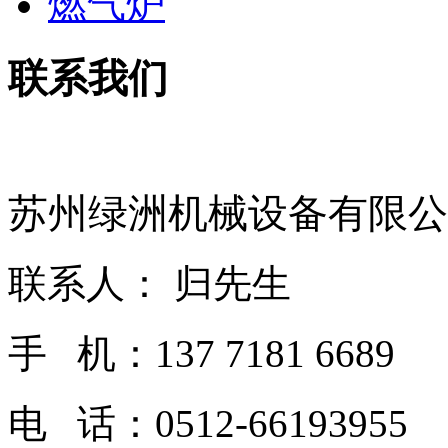
燃气炉
联系我们
苏州绿洲机械设备有限公
联系人： 归先生
手 机：137 7181 6689
电 话：0512-66193955