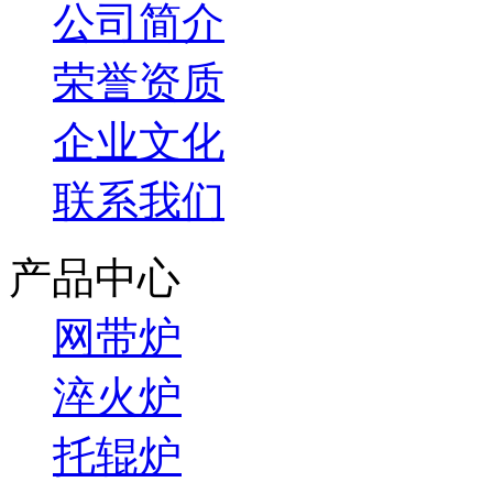
公司简介
荣誉资质
企业文化
联系我们
产品中心
网带炉
淬火炉
托辊炉