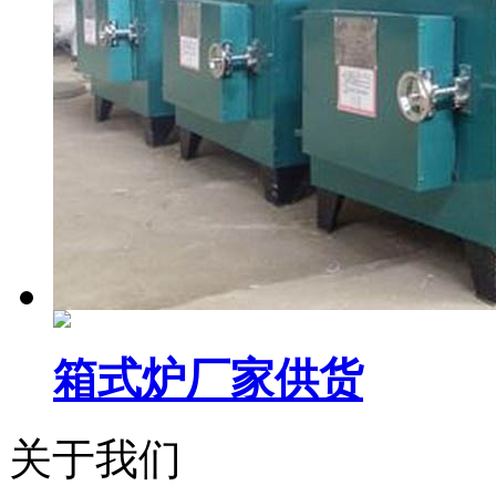
箱式炉厂家供货
关于我们