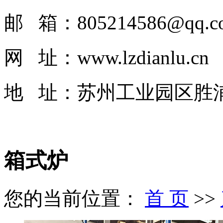
邮 箱：805214586@qq.c
网 址：www.lzdianlu.cn
地 址：
苏州工业园区胜
箱式炉
您的当前位置：
首 页
>>