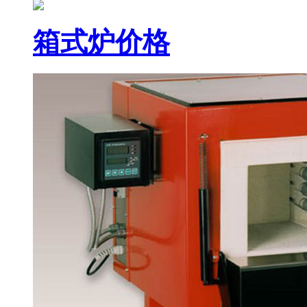
箱式炉价格