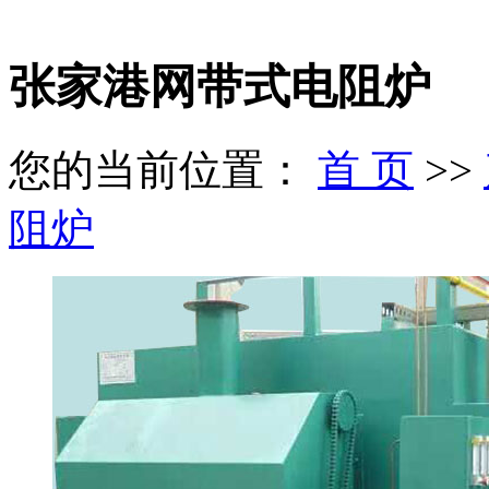
张家港网带式电阻炉
您的当前位置：
首 页
>>
阻炉