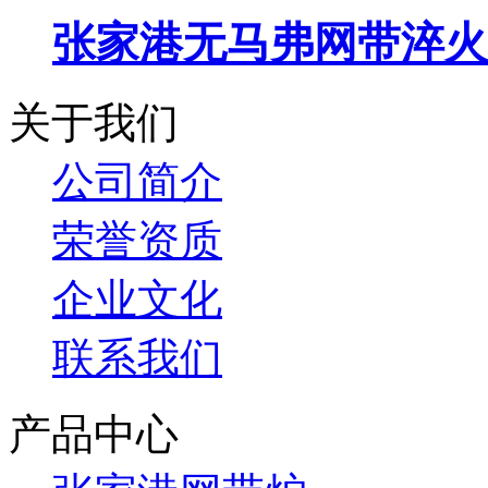
张家港无马弗网带淬火
关于我们
公司简介
荣誉资质
企业文化
联系我们
产品中心