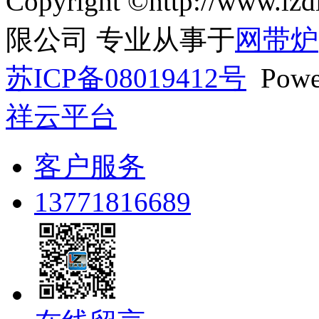
Copyright ©http://ww
限公司 专业从事于
网带炉
苏ICP备08019412号
Powe
祥云平台
客户服务
13771816689