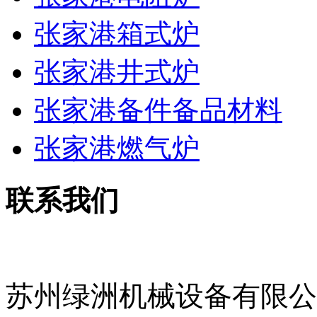
张家港箱式炉
张家港井式炉
张家港备件备品材料
张家港燃气炉
联系我们
苏州绿洲机械设备有限公