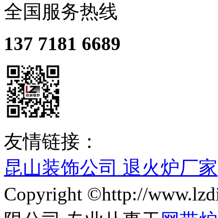
全国服务热线
137 7181 6689
友情链接：
昆山装饰公司
退火炉厂家
Copyright ©http://ww