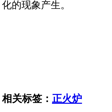
化的现象产生。
相关标签：
正火炉