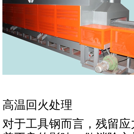
高温回火处理
对于工具钢而言，残留应