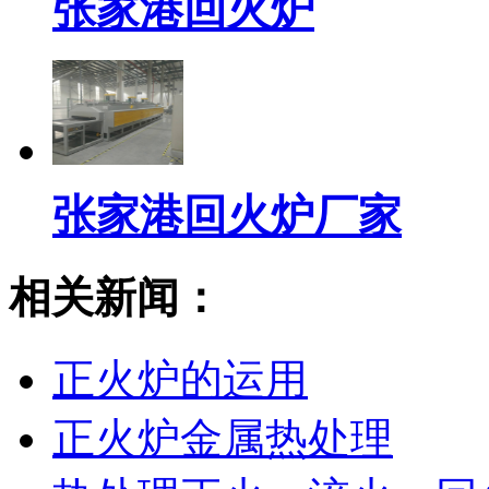
张家港回火炉
张家港回火炉厂家
相关新闻：
正火炉的运用
正火炉金属热处理