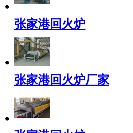
张家港回火炉
张家港回火炉厂家