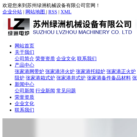
欢迎您来到苏州绿洲机械设备有限公司官网！
企业分站
|
网站地图
|
RSS
|
XML
网站首页
关于我们
公司简介
荣誉资质
企业文化
联系我们
产品中心
张家港网带炉
张家港淬火炉
张家港托辊炉
张家港正火炉
阻炉
张家港箱式炉
张家港井式炉
张家港备件备品材料
张
新闻中心
公司新闻
行业新闻
常见问题
荣誉资质
企业文化
联系我们