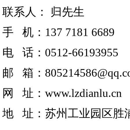
联系人： 归先生
手 机：137 7181 6689
电 话：0512-66193955
邮 箱：805214586@qq.c
网 址：www.lzdianlu.cn
地 址：
苏州工业园区胜