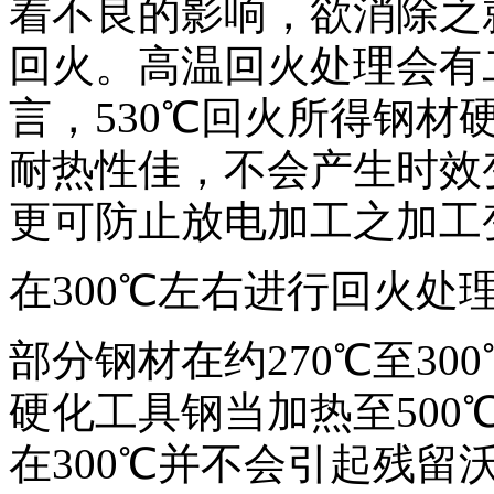
着不良的影响，欲消除之
回火。高温回火处理会有二
言，530℃回火所得钢材
耐热性佳，不会产生时效
更可防止放电加工之加工
在300℃左右进行回火处
部分钢材在约270℃至3
硬化工具钢当加热至500
在300℃并不会引起残留