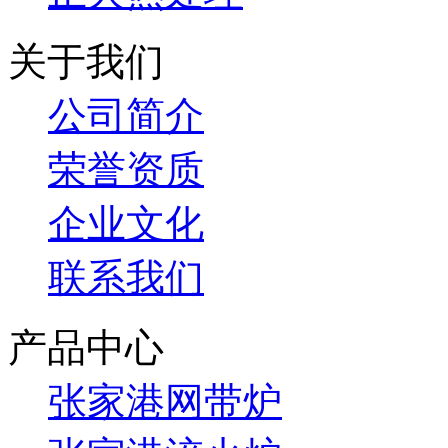
关于我们
公司简介
荣誉资质
企业文化
联系我们
产品中心
张家港网带炉