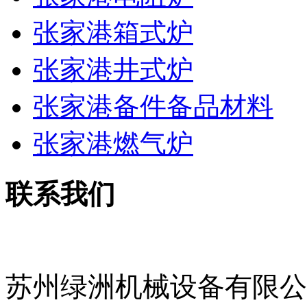
张家港箱式炉
张家港井式炉
张家港备件备品材料
张家港燃气炉
联系我们
苏州绿洲机械设备有限公