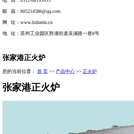
电 话：0512-66193955
邮 箱：805214586@qq.com
网 址：www.lzdianlu.cn
地 址：
苏州工业园区胜浦街道吴浦路一巷8号
张家港正火炉
您的当前位置：
首 页
>>
产品中心
>>
正火炉
张家港正火炉