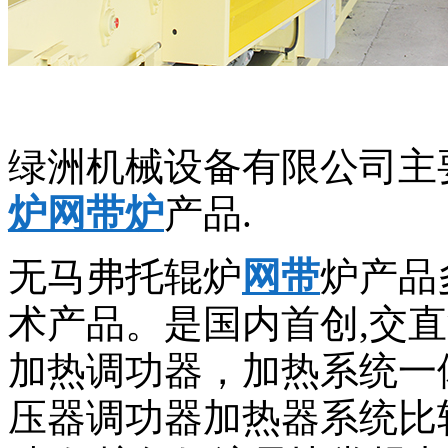
绿洲机械设备有限公司主
炉
网带炉
产品.
无马弗托辊炉
网带
炉产品
术产品。是国内首创,交
加热调功器，加热系统一
压器调功器加热器系统比