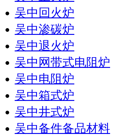
吴中回火炉
吴中渗碳炉
吴中退火炉
吴中网带式电阻炉
吴中电阻炉
吴中箱式炉
吴中井式炉
吴中备件备品材料