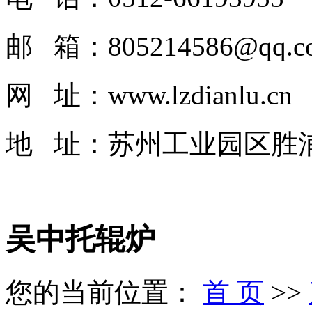
邮 箱：805214586@qq.c
网 址：www.lzdianlu.cn
地 址：
苏州工业园区胜
吴中托辊炉
您的当前位置：
首 页
>>