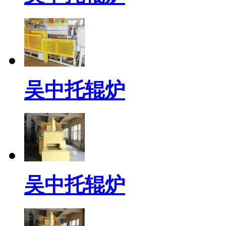
吴中托辊炉
吴中托辊炉