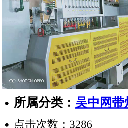
所属分类：
吴中网带
点击次数：
3286