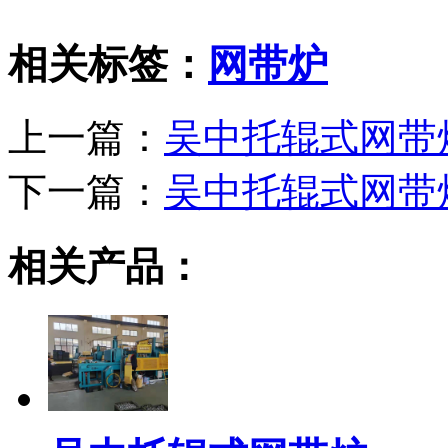
相关标签：
网带炉
上一篇：
吴中托辊式网带
下一篇：
吴中托辊式网带
相关产品：