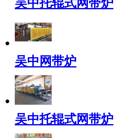
吴中托辊式网带炉
吴中网带炉
吴中托辊式网带炉