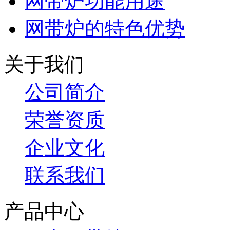
网带炉功能用途
网带炉的特色优势
关于我们
公司简介
荣誉资质
企业文化
联系我们
产品中心