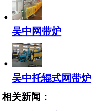
吴中网带炉
吴中托辊式网带炉
相关新闻：