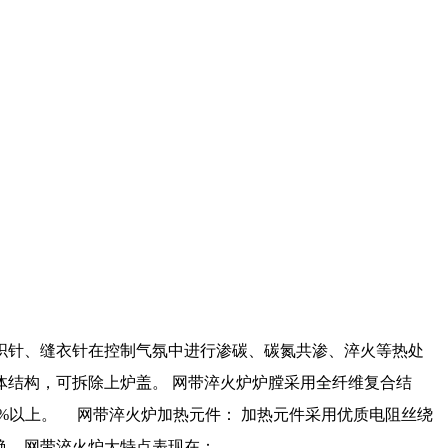
织针、缝衣针在控制气氛中进行渗碳、碳氮共渗、淬火等热处
结构，可拆除上炉盖。 网带淬火炉炉膛采用全纤维复合结
%以上。 网带淬火炉加热元件： 加热元件采用优质电阻丝绕
换。网带淬火炉大特点表现在：