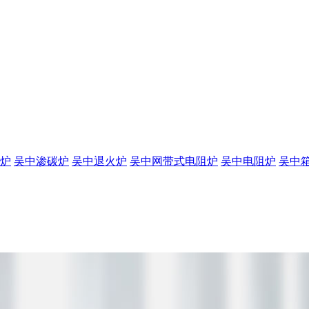
炉
吴中渗碳炉
吴中退火炉
吴中网带式电阻炉
吴中电阻炉
吴中