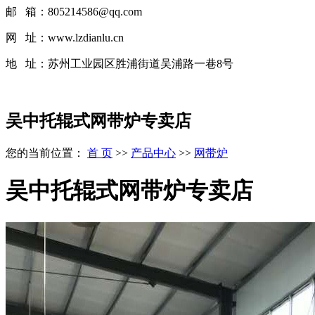
邮 箱：805214586@qq.com
网 址：www.lzdianlu.cn
地 址：
苏州工业园区胜浦街道吴浦路一巷8号
吴中托辊式网带炉专卖店
您的当前位置：
首 页
>>
产品中心
>>
网带炉
吴中托辊式网带炉专卖店