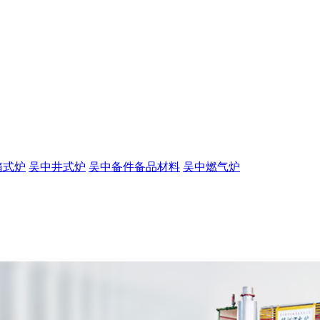
箱式炉
吴中井式炉
吴中备件备品材料
吴中燃气炉