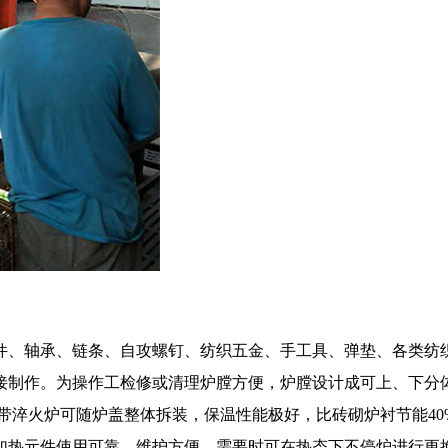
件、轴承、链条、自攻螺钉、纺织五金、手工具、弹垫、各类纺
接制作。为操作工检修或清理炉膛方便，炉膛设计成可上、下分体
带淬火炉可随炉盖整体拆装，保温性能极好，比砖砌炉衬节能40
加热元件使用可靠、维护方便，需要时可在热态下不停炉进行更