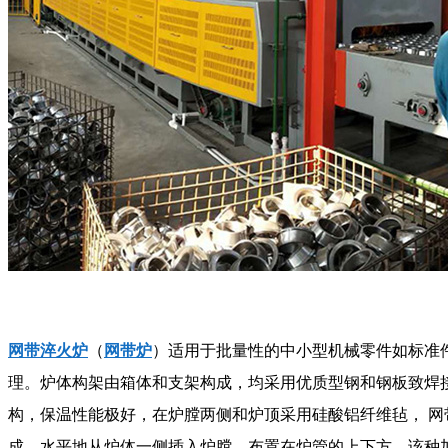
网带
淬火炉
（
网带炉
）适用于批量性的中小型机械零件如标准
理。炉体构架由箱体和支架构成，均采用优质型钢和钢板致焊
构，保温性能极好，在炉膛两侧和炉顶采用硅酸铝纤维毡， 网
成，水平地从炉体一侧插入炉膛，布置在炉管的上下方。该种